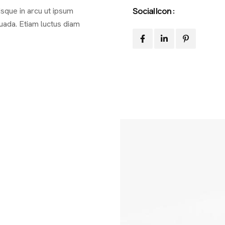
isque in arcu ut ipsum
Social Icon :
uada. Etiam luctus diam