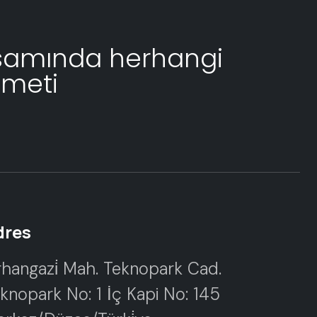
psamında herhangi
zmeti
dres
hangazi̇ Mah. Teknopark Cad.
knopark No: 1 İç Kapi No: 145