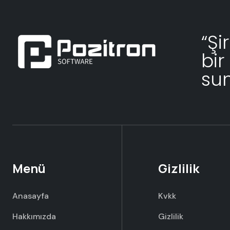
“Şi
bir
su
Menü
Gizlilik
Anasayfa
Kvkk
Hakkımızda
Gizlilik