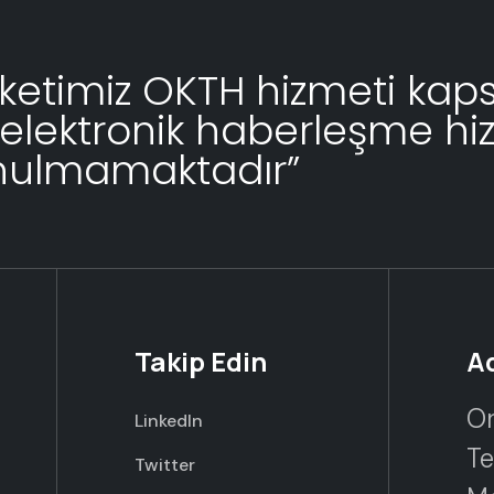
rketimiz OKTH hizmeti ka
 elektronik haberleşme hi
nulmamaktadır”
Takip Edin
A
Or
LinkedIn
Te
Twitter